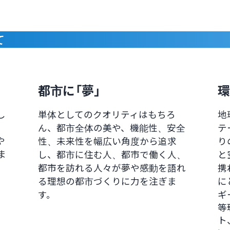
て
都市に「夢」
環
し
単体としてのクオリティはもちろ
地
ん、都市全体の美や、機能性、安全
テ
や
性、未来性を幅広い角度から追求
り
ま
し、都市に住む人、都市で働く人、
と
都市を訪れる人々が夢や感動を語れ
携
る理想の都市づくりに力を注ぎま
に
す。
ギ
等
ト